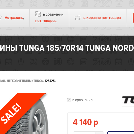
в сравнении
Астрахань
,
в корзине нет
товара
нет товаров
ИНЫ TUNGA 185/70R14 TUNGA NORD
НАЯ
ЛЕГКОВЫЕ ШИНЫ
TUNGA
125725
в сравнение
4 140
p