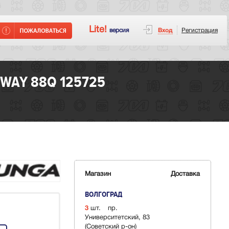
Lite!
версия
Вход
Регистрация
WAY 88Q 125725
Магазин
Доставка
ВОЛГОГРАД
3
шт.
пр.
Университетский, 83
(Советский р-он)