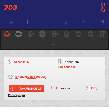
Астрахань
,
в сравнении
нет товаров
в корзине нет
товара
Lite!
Вход
версия
Регистрация